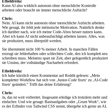
Etheldreda:
Kann AI also wirklich autonom ohne menschliche Kontrolle
arbeiten oder braucht sie immer menschliche Aufsicht?
Chris:
Nein. AI kann nicht autonom ohne menschliche Aufsicht arbeiten.
Wie gesagt, ihr fehlt jede intrinsische Motivation. Natürlich denke
ich darüber nach, wie ich meine Code-Abos besser nutzen kann.
Aber ich kann AI nicht unbeaufsichtigt arbeiten lassen. Alles, was
sie produziert, muss überprüft werden.
Sie übernimmt nicht 100 % meiner Arbeit. In manchen Fällen
erzeugt sie fehlerhaften oder schlechten Code, den ich komplett neu
schreiben muss. Meistens spart sie Zeit, aber gelegentlich produziert
sie Unsinn, der vollständige Nacharbeit erfordert.
Etheldreda:
Ich habe kürzlich einen Kommentar auf Reddit gelesen: „Mein
kompletter Workflow hat sich von ‚Junior-Code fixen‘ zu ‚AI-Code
fixen‘ geändert.“ Trifft das deine Erfahrung?
Chris:
Ja, das ist weit verbreitet. Insgesamt erledige ich trotzdem mehr und
einfacher. Und wie gesagt: Basisaufgaben oder „Grunt Work“, wie
es der Erfinder von Tailwind CSS nennt, übergebe ich gerne an AI.