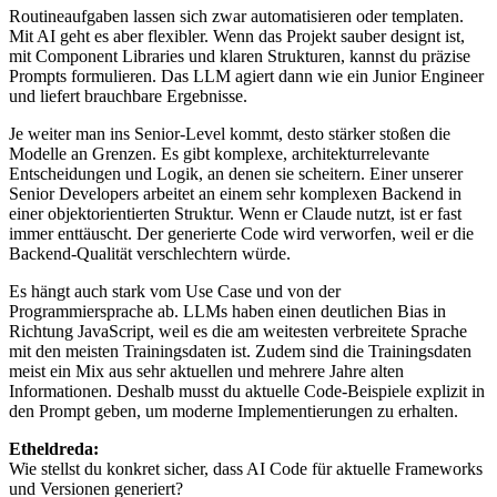
Routineaufgaben lassen sich zwar automatisieren oder templaten.
Mit AI geht es aber flexibler. Wenn das Projekt sauber designt ist,
mit Component Libraries und klaren Strukturen, kannst du präzise
Prompts formulieren. Das LLM agiert dann wie ein Junior Engineer
und liefert brauchbare Ergebnisse.
Je weiter man ins Senior-Level kommt, desto stärker stoßen die
Modelle an Grenzen. Es gibt komplexe, architekturrelevante
Entscheidungen und Logik, an denen sie scheitern. Einer unserer
Senior Developers arbeitet an einem sehr komplexen Backend in
einer objektorientierten Struktur. Wenn er Claude nutzt, ist er fast
immer enttäuscht. Der generierte Code wird verworfen, weil er die
Backend-Qualität verschlechtern würde.
Es hängt auch stark vom Use Case und von der
Programmiersprache ab. LLMs haben einen deutlichen Bias in
Richtung JavaScript, weil es die am weitesten verbreitete Sprache
mit den meisten Trainingsdaten ist. Zudem sind die Trainingsdaten
meist ein Mix aus sehr aktuellen und mehrere Jahre alten
Informationen. Deshalb musst du aktuelle Code-Beispiele explizit in
den Prompt geben, um moderne Implementierungen zu erhalten.
Etheldreda:
Wie stellst du konkret sicher, dass AI Code für aktuelle Frameworks
und Versionen generiert?