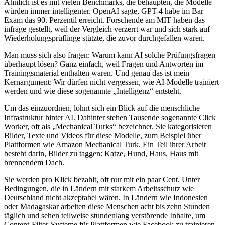
Ähnlich ist es mit vielen Benchmarks, die behaupten, die Modelle
würden immer intelligenter. OpenAI sagte, GPT-4 habe im Bar
Exam das 90. Perzentil erreicht. Forschende am MIT haben das
infrage gestellt, weil der Vergleich verzerrt war und sich stark auf
Wiederholungsprüflinge stützte, die zuvor durchgefallen waren.
Man muss sich also fragen: Warum kann AI solche Prüfungsfragen
überhaupt lösen? Ganz einfach, weil Fragen und Antworten im
Trainingsmaterial enthalten waren. Und genau das ist mein
Kernargument: Wir dürfen nicht vergessen, wie AI-Modelle trainiert
werden und wie diese sogenannte „Intelligenz“ entsteht.
Um das einzuordnen, lohnt sich ein Blick auf die menschliche
Infrastruktur hinter AI. Dahinter stehen Tausende sogenannte Click
Worker, oft als „Mechanical Turks“ bezeichnet. Sie kategorisieren
Bilder, Texte und Videos für diese Modelle, zum Beispiel über
Plattformen wie Amazon Mechanical Turk. Ein Teil ihrer Arbeit
besteht darin, Bilder zu taggen: Katze, Hund, Haus, Haus mit
brennendem Dach.
Sie werden pro Klick bezahlt, oft nur mit ein paar Cent. Unter
Bedingungen, die in Ländern mit starkem Arbeitsschutz wie
Deutschland nicht akzeptabel wären. In Ländern wie Indonesien
oder Madagaskar arbeiten diese Menschen acht bis zehn Stunden
täglich und sehen teilweise stundenlang verstörende Inhalte, um
Content-Filter-Systeme für Plattformen wie Facebook zu trainieren.