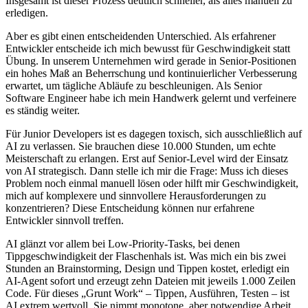
Insgesamt ist dieser Prozess deutlich schneller, als alles manuell zu
erledigen.
Aber es gibt einen entscheidenden Unterschied. Als erfahrener
Entwickler entscheide ich mich bewusst für Geschwindigkeit statt
Übung. In unserem Unternehmen wird gerade in Senior-Positionen
ein hohes Maß an Beherrschung und kontinuierlicher Verbesserung
erwartet, um tägliche Abläufe zu beschleunigen. Als Senior
Software Engineer habe ich mein Handwerk gelernt und verfeinere
es ständig weiter.
Für Junior Developers ist es dagegen toxisch, sich ausschließlich auf
AI zu verlassen. Sie brauchen diese 10.000 Stunden, um echte
Meisterschaft zu erlangen. Erst auf Senior-Level wird der Einsatz
von AI strategisch. Dann stelle ich mir die Frage: Muss ich dieses
Problem noch einmal manuell lösen oder hilft mir Geschwindigkeit,
mich auf komplexere und sinnvollere Herausforderungen zu
konzentrieren? Diese Entscheidung können nur erfahrene
Entwickler sinnvoll treffen.
AI glänzt vor allem bei Low-Priority-Tasks, bei denen
Tippgeschwindigkeit der Flaschenhals ist. Was mich ein bis zwei
Stunden an Brainstorming, Design und Tippen kostet, erledigt ein
AI-Agent sofort und erzeugt zehn Dateien mit jeweils 1.000 Zeilen
Code. Für dieses „Grunt Work“ – Tippen, Ausführen, Testen – ist
AI extrem wertvoll. Sie nimmt monotone, aber notwendige Arbeit