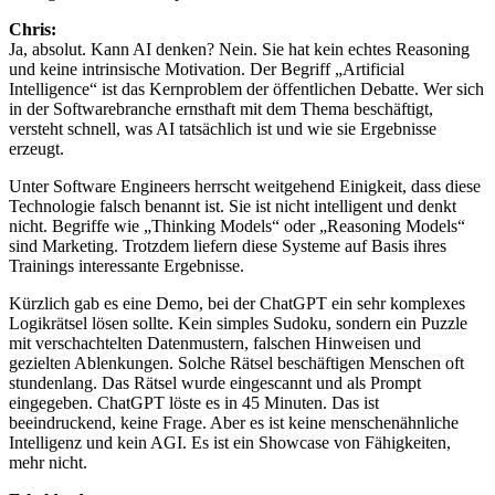
Chris:
Ja, absolut. Kann AI denken? Nein. Sie hat kein echtes Reasoning
und keine intrinsische Motivation. Der Begriff „Artificial
Intelligence“ ist das Kernproblem der öffentlichen Debatte. Wer sich
in der Softwarebranche ernsthaft mit dem Thema beschäftigt,
versteht schnell, was AI tatsächlich ist und wie sie Ergebnisse
erzeugt.
Unter Software Engineers herrscht weitgehend Einigkeit, dass diese
Technologie falsch benannt ist. Sie ist nicht intelligent und denkt
nicht. Begriffe wie „Thinking Models“ oder „Reasoning Models“
sind Marketing. Trotzdem liefern diese Systeme auf Basis ihres
Trainings interessante Ergebnisse.
Kürzlich gab es eine Demo, bei der ChatGPT ein sehr komplexes
Logikrätsel lösen sollte. Kein simples Sudoku, sondern ein Puzzle
mit verschachtelten Datenmustern, falschen Hinweisen und
gezielten Ablenkungen. Solche Rätsel beschäftigen Menschen oft
stundenlang. Das Rätsel wurde eingescannt und als Prompt
eingegeben. ChatGPT löste es in 45 Minuten. Das ist
beeindruckend, keine Frage. Aber es ist keine menschenähnliche
Intelligenz und kein AGI. Es ist ein Showcase von Fähigkeiten,
mehr nicht.