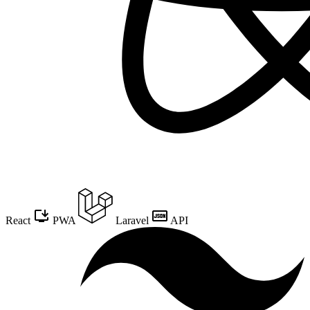
React
PWA
Laravel
API