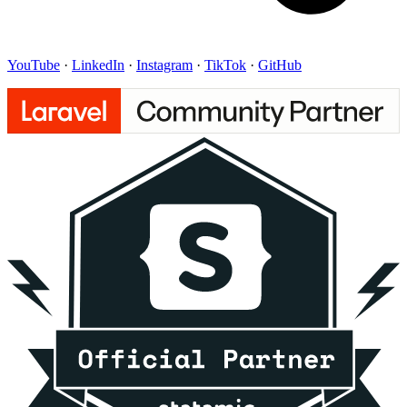
YouTube
·
LinkedIn
·
Instagram
·
TikTok
·
GitHub