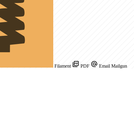
Filament
PDF
Email
Mailgun