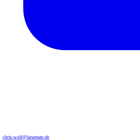
chris.wolf@laramate.de