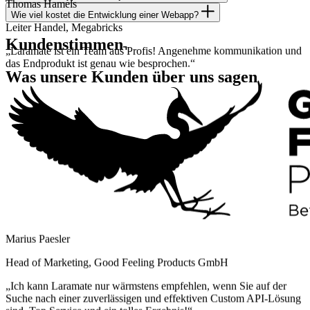
Wie viel kostet die Entwicklung einer Webapp?
Leiter Handel, Megabricks
Kundenstimmen
„Laramate ist ein Team aus Profis! Angenehme kommunikation und
das Endprodukt ist genau wie besprochen.“
Was
unsere Kunden
über uns sagen
Marius Paesler
Head of Marketing, Good Feeling Products GmbH
„Ich kann Laramate nur wärmstens empfehlen, wenn Sie auf der
Suche nach einer zuverlässigen und effektiven Custom API-Lösung
sind. Top Service und ein tolles Ergebnis!“